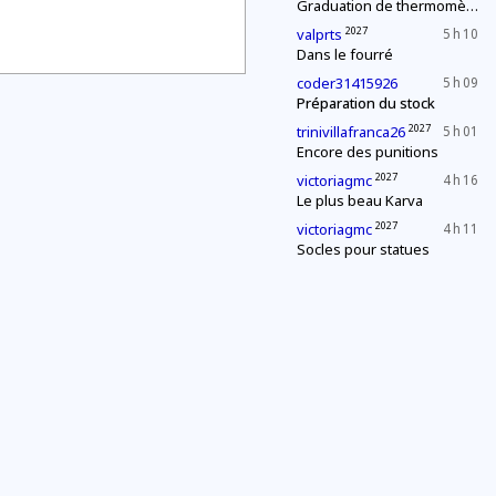
Graduation de thermomètres
2027
valprts
5 h 10
Dans le fourré
coder31415926
5 h 09
Préparation du stock
2027
trinivillafranca26
5 h 01
Encore des punitions
2027
victoriagmc
4 h 16
Le plus beau Karva
2027
victoriagmc
4 h 11
Socles pour statues