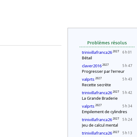
Problèmes résolus
2027
trinivillafranca26
6 h 01
Bétail
2027
claver2016
5 h 47
Progresser par l'erreur
2027
valprts
5 h 43
Recette secrète
2027
trinivillafranca26
5 h 42
La Grande Braderie
2027
valprts
5 h 34
Empilement de cylindres
2027
trinivillafranca26
5 h 24
Jeu de calcul mental
2027
trinivillafranca26
5 h 13