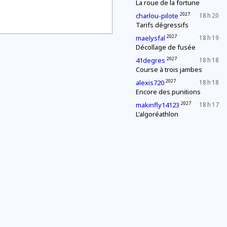
La roue de la fortune
2027
charlou-pilote
18 h 20
Tarifs dégressifs
2027
maelysfal
18 h 19
Décollage de fusée
2027
41degres
18 h 18
Course à trois jambes
2027
alexis720
18 h 18
Encore des punitions
2027
makinfly14123
18 h 17
L'algoréathlon