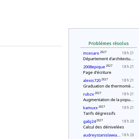
Problèmes résolus
2027
mcesaro
18 h 21
Département d'architecture : construction d'une pyramide
2027
2008epique
18 h 21
Page d'écriture
2027
alexis720
18 h 21
Graduation de thermomètres
2027
rubzx
18 h 21
Augmentation de la population
2027
kamuxx
18 h 21
Tarifs dégressifs
2027
gabj24
18 h 20
Calcul des dénivelées
2027
audreystanislawiak
18 h 20