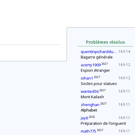
Problèmes résolus
2027
quentinpicharddu35
16 h 14
Bagarre générale
2027
azerty1909
16 h 12
Espion étranger
2027
oihan1
16 h 12
Socles pour statues
2027
wanted56
16 h 11
Mont Kailash
2027
zhenghan
16 h 11
Alphabet
2032
jay6
16 h 11
Préparation de l'onguent
2027
math775
16 h 11