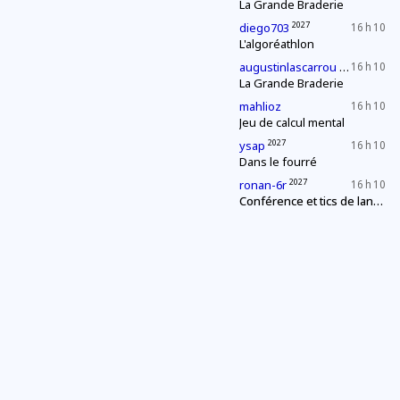
La Grande Braderie
2027
diego703
16 h 10
L'algoréathlon
2027
augustinlascarrou
16 h 10
La Grande Braderie
mahlioz
16 h 10
Jeu de calcul mental
2027
ysap
16 h 10
Dans le fourré
2027
ronan-6r
16 h 10
Conférence et tics de langage