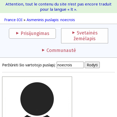
Attention, tout le contenu du site n'est pas encore traduit
France-IOI
pour la langue « lt ».
France-IOI
»
Asmeninis puslapis: noecrois
Svetainės
Prisijungimas
žemėlapis
Communauté
Peržiūrėti šio vartotojo puslapį: