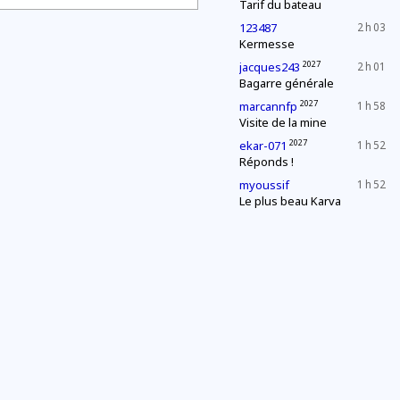
Tarif du bateau
123487
2 h 03
Kermesse
2027
jacques243
2 h 01
Bagarre générale
2027
marcannfp
1 h 58
Visite de la mine
2027
ekar-071
1 h 52
Réponds !
myoussif
1 h 52
Le plus beau Karva