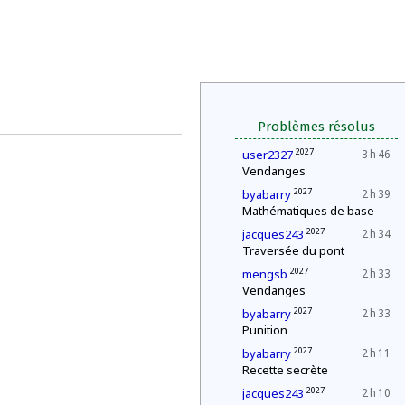
Problèmes résolus
2027
user2327
3 h 46
Vendanges
2027
byabarry
2 h 39
Mathématiques de base
2027
jacques243
2 h 34
Traversée du pont
2027
mengsb
2 h 33
Vendanges
2027
byabarry
2 h 33
Punition
2027
byabarry
2 h 11
Recette secrète
2027
jacques243
2 h 10