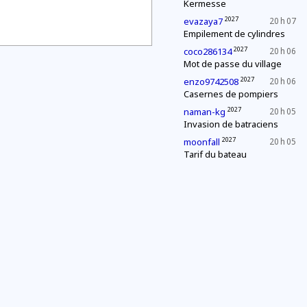
Kermesse
2027
evazaya7
20 h 07
Empilement de cylindres
2027
coco286134
20 h 06
Mot de passe du village
2027
enzo9742508
20 h 06
Casernes de pompiers
2027
naman-kg
20 h 05
Invasion de batraciens
2027
moonfall
20 h 05
Tarif du bateau