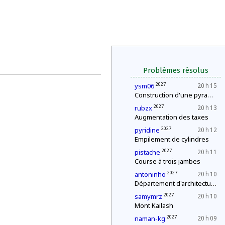
Problèmes résolus
2027
ysm06
20 h 15
Construction d'une pyramide
2027
rubzx
20 h 13
Augmentation des taxes
2027
pyridine
20 h 12
Empilement de cylindres
2027
pistache
20 h 11
Course à trois jambes
2027
antoninho
20 h 10
Département d'architecture : construction d'une pyramide
2027
samymrz
20 h 10
Mont Kailash
2027
naman-kg
20 h 09