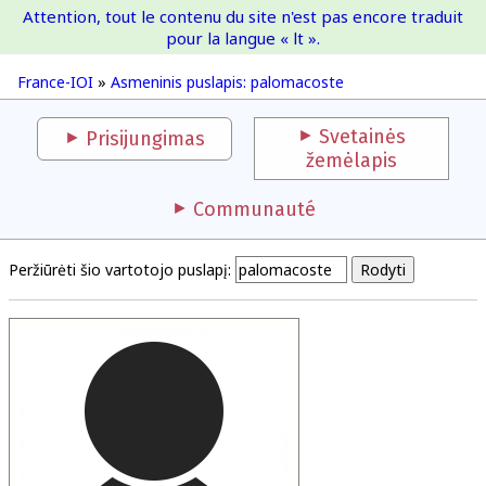
Attention, tout le contenu du site n'est pas encore traduit
France-IOI
pour la langue « lt ».
France-IOI
»
Asmeninis puslapis: palomacoste
Svetainės
Prisijungimas
žemėlapis
Communauté
Peržiūrėti šio vartotojo puslapį: