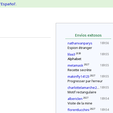
'Español'.
Envíos exitosos
nathanvanparys
18h56
Espion étranger
2030
lilaa3
18h55
Alphabet
2027
metamask
18h55
Recette secrète
2027
makinfly14123
18h55
Progresser par l'erreur
2031
charlottelamarche28
18h55
Motif rectangulaire
2027
albericlen
18h54
Visite de la mine
2027
florentlucchini
18h54