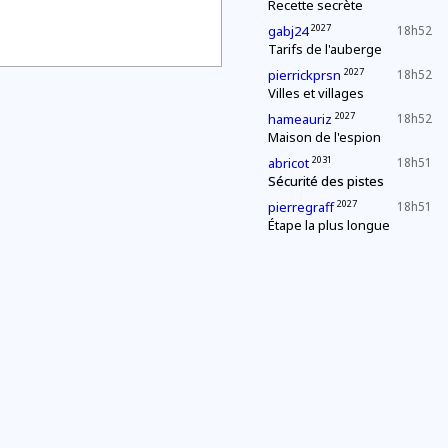
Recette secrète
2027
gabj24
18h52
Tarifs de l'auberge
2027
pierrickprsn
18h52
Villes et villages
2027
hameauriz
18h52
Maison de l'espion
2031
abricot
18h51
Sécurité des pistes
2027
pierregraff
18h51
Étape la plus longue