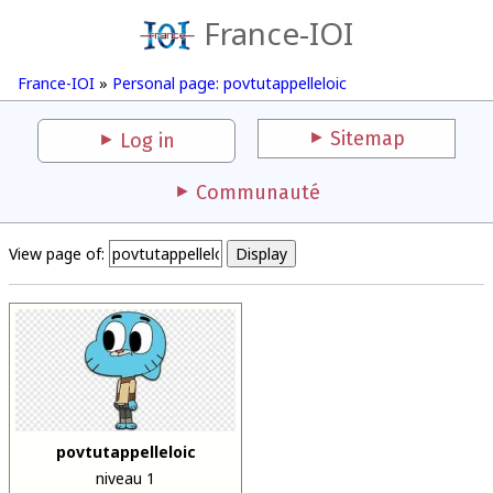
France-IOI
France-IOI
»
Personal page: povtutappelleloic
Sitemap
Log in
Communauté
View page of:
povtutappelleloic
niveau 1