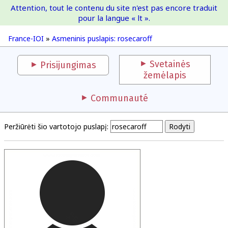
Attention, tout le contenu du site n'est pas encore traduit
France-IOI
pour la langue « lt ».
France-IOI
»
Asmeninis puslapis: rosecaroff
Svetainės
Prisijungimas
žemėlapis
Communauté
Peržiūrėti šio vartotojo puslapį: