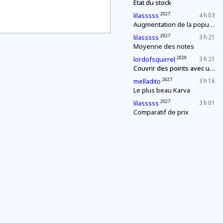
État du stock
2027
lilasssss
4 h 03
Augmentation de la population
2027
lilasssss
3 h 21
Moyenne des notes
2029
lordofsquirrel
3 h 21
Couvrir des points avec un segment de longueur fixe
2027
melladito
3 h 16
Le plus beau Karva
2027
lilasssss
3 h 01
Comparatif de prix