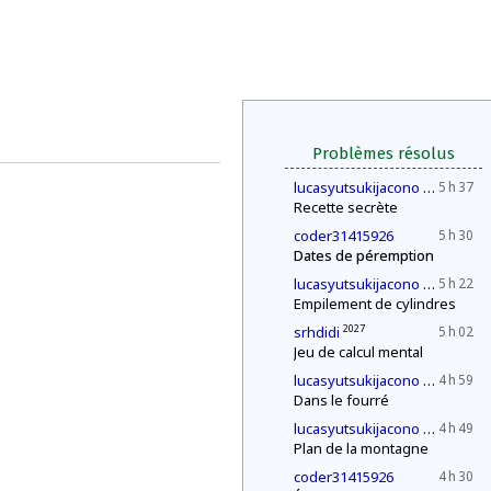
Problèmes résolus
2030
lucasyutsukijacono
5 h 37
Recette secrète
coder31415926
5 h 30
Dates de péremption
2030
lucasyutsukijacono
5 h 22
Empilement de cylindres
2027
srhdidi
5 h 02
Jeu de calcul mental
2030
lucasyutsukijacono
4 h 59
Dans le fourré
2030
lucasyutsukijacono
4 h 49
Plan de la montagne
coder31415926
4 h 30