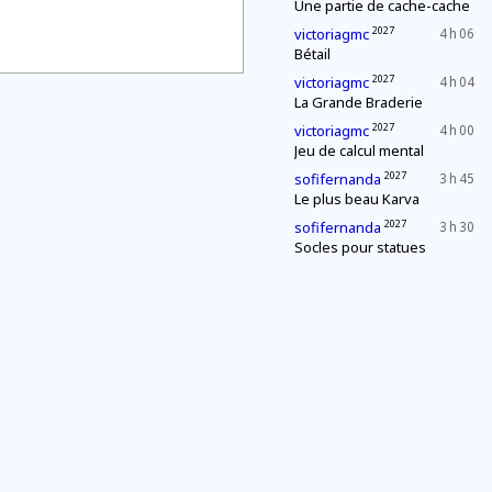
Une partie de cache-cache
2027
victoriagmc
4 h 06
Bétail
2027
victoriagmc
4 h 04
La Grande Braderie
2027
victoriagmc
4 h 00
Jeu de calcul mental
2027
sofifernanda
3 h 45
Le plus beau Karva
2027
sofifernanda
3 h 30
Socles pour statues