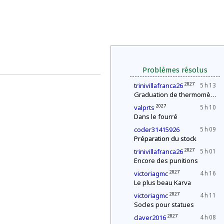
Problèmes résolus
2027
trinivillafranca26
5 h 13
Graduation de thermomètres
2027
valprts
5 h 10
Dans le fourré
coder31415926
5 h 09
Préparation du stock
2027
trinivillafranca26
5 h 01
Encore des punitions
2027
victoriagmc
4 h 16
Le plus beau Karva
2027
victoriagmc
4 h 11
Socles pour statues
2027
claver2016
4 h 08