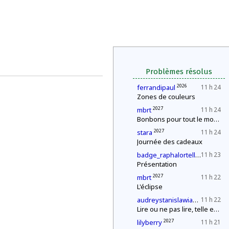
Problèmes résolus
2026
ferrandipaul
11 h 24
Zones de couleurs
2027
mbrt
11 h 24
Bonbons pour tout le monde !
2027
stara
11 h 24
Journée des cadeaux
2029
badge_raphalortells891
11 h 23
Présentation
2027
mbrt
11 h 22
L'éclipse
2027
audreystanislawiak
11 h 22
Lire ou ne pas lire, telle est la question
2027
lilyberry
11 h 21