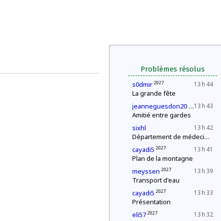
Problèmes résolus
2027
s0dmir
13 h 44
La grande fête
2027
jeanneguesdon20
13 h 43
Amitié entre gardes
sixhl
13 h 42
Département de médecine : contrôle d'une épidémie
2027
cayadi5
13 h 41
Plan de la montagne
2027
meyssen
13 h 39
Transport d'eau
2027
cayadi5
13 h 33
Présentation
2027
eli57
13 h 32