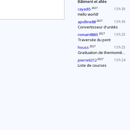
Bâtiment et allée
2027
cayadi5
13 h 30
Hello world!
2027
apolline88
13 h 30
Convertisseur d'unités
2027
romain8865
13 h 25
Traversée du pont
2027
houss
13 h 25
Graduation de thermomètres
2027
pierre6212
13 h 24
Liste de courses