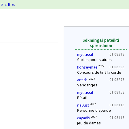
 « lt ».
Sėkmingai pateikti
sprendimai
myoussif
01:08318
Socles pour statues
2027
konseymae
01:08308
Concours de tir à la corde
2027
antichi
01:08278
Vendanges
myoussif
01:08158
Bétail
2027
na0ust
01:08118
Personne disparue
2027
cayadi5
01:08118
Jeu de dames