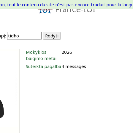
on, tout le contenu du site n'est pas encore traduit pour la langue
France-IOI
pį:
Mokyklos
2026
baigimo metai
Suteikta pagalba
4 messages