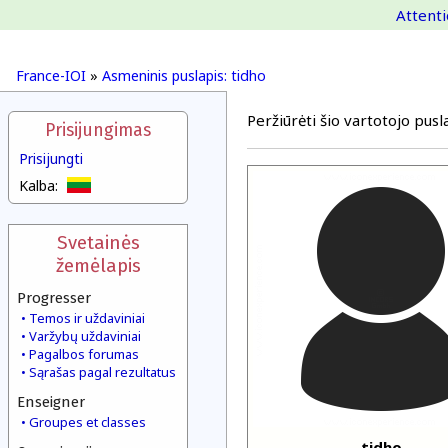
Attenti
France-IOI
»
Asmeninis puslapis: tidho
Peržiūrėti šio vartotojo pusla
Prisijungimas
Prisijungti
Kalba:
Svetainės
žemėlapis
Progresser
Temos ir uždaviniai
Varžybų uždaviniai
Pagalbos forumas
Sąrašas pagal rezultatus
Enseigner
Groupes et classes
tidho