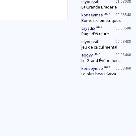
myoussif
01:08038
La Grande Braderie
2027
konseymae
00:08548
Bornes kilométriques
2027
cayadi5
00:08508
Page d'écriture
myoussif
00:08488
Jeu de calcul mental
2027
eggyy
00:08468
Le Grand Événement
2027
konseymae
00:08468
Le plus beau Karva