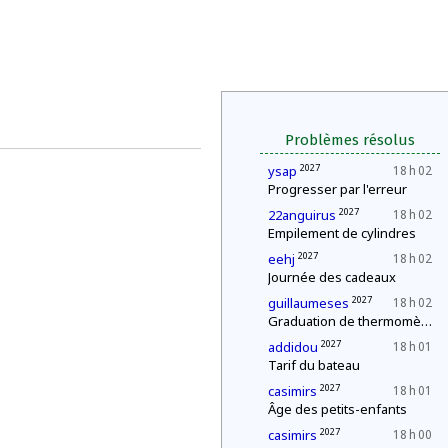
Problèmes résolus
2027
ysap
18 h 02
Progresser par l'erreur
2027
22anguirus
18 h 02
Empilement de cylindres
2027
eehj
18 h 02
Journée des cadeaux
2027
guillaumeses
18 h 02
Graduation de thermomètres
2027
addidou
18 h 01
Tarif du bateau
2027
casimirs
18 h 01
Âge des petits-enfants
2027
casimirs
18 h 00