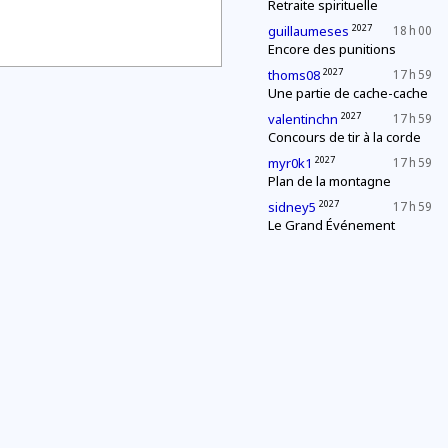
Retraite spirituelle
2027
guillaumeses
18 h 00
Encore des punitions
2027
thoms08
17 h 59
Une partie de cache-cache
2027
valentinchn
17 h 59
Concours de tir à la corde
2027
myr0k1
17 h 59
Plan de la montagne
2027
sidney5
17 h 59
Le Grand Événement