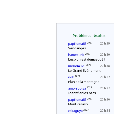
Problèmes résolus
2027
papilloma85
20 h 39
Vendanges
2027
hameauriz
20 h 39
L'espion est démasqué !
2029
meriem326
20 h 38
Le Grand Événement
2027
noh
20 h 37
Plan de la montagne
2027
amohibbisa
20 h 37
Identifier les bacs
2027
papilloma85
20 h 36
Mont Kailash
2027
cakaguya
20 h 34