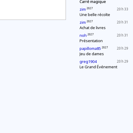
Carré magique
2027
zim
20 h 33
Une belle récolte
2027
zim
20 h 31
Achat de livres
2027
noh
20 h 31
Présentation
2027
papilloma85
20 h 29
Jeu de dames
greg1904
20 h 29
Le Grand Événement