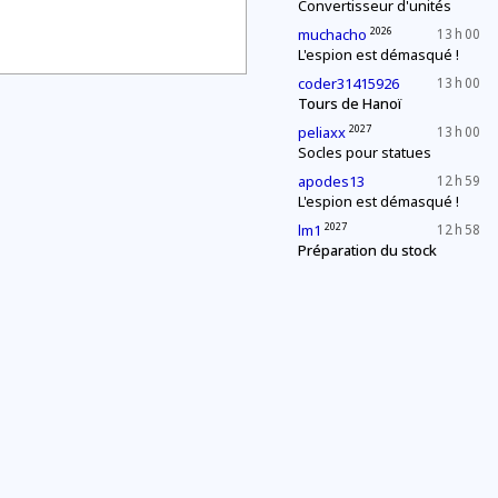
Convertisseur d'unités
2026
muchacho
13 h 00
L'espion est démasqué !
coder31415926
13 h 00
Tours de Hanoï
2027
peliaxx
13 h 00
Socles pour statues
apodes13
12 h 59
L'espion est démasqué !
2027
lm1
12 h 58
Préparation du stock