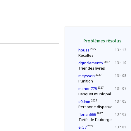
Problèmes résolus
2027
houss
13 h 13
Récoltes
2027
dgtnclementb
13 h 10
Trier des livres
2027
meyssen
13 h 08
Punition
2027
manon778
13 h 07
Banquet municipal
2027
s0dmir
13 h 05
Personne disparue
2027
florian666
13 h 02
Tarifs de l'auberge
2027
eli57
13 h 01