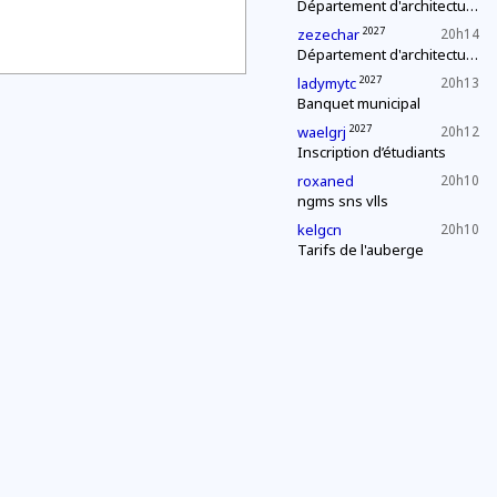
Département d'architecture : construction d'une pyramide
2027
zezechar
20h14
Département d'architecture : construction d'une pyramide
2027
ladymytc
20h13
Banquet municipal
2027
waelgrj
20h12
Inscription d’étudiants
roxaned
20h10
ngms sns vlls
kelgcn
20h10
Tarifs de l'auberge