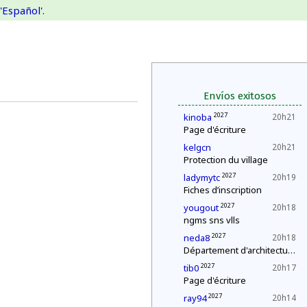
'Español'.
Envíos exitosos
2027
kinoba
20h21
Page d'écriture
kelgcn
20h21
Protection du village
2027
ladymytc
20h19
Fiches d’inscription
2027
yougout
20h18
ngms sns vlls
2027
neda8
20h18
Département d'architecture : construction d'une pyramide
2027
tib0
20h17
Page d'écriture
2027
ray94
20h14