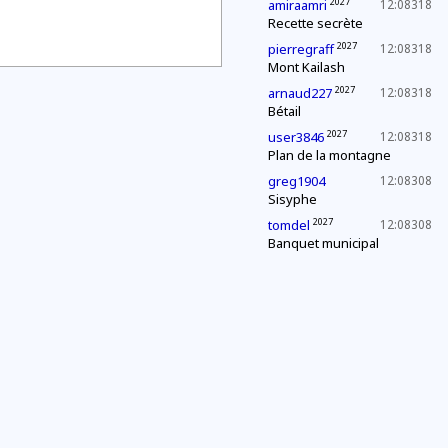
2027
amiraamri
12:08318
Recette secrète
2027
pierregraff
12:08318
Mont Kailash
2027
arnaud227
12:08318
Bétail
2027
user3846
12:08318
Plan de la montagne
greg1904
12:08308
Sisyphe
2027
tomdel
12:08308
Banquet municipal