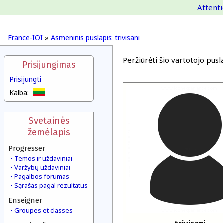
Attenti
France-IOI
»
Asmeninis puslapis: trivisani
Peržiūrėti šio vartotojo pusla
Prisijungimas
Prisijungti
Kalba:
Svetainės
žemėlapis
Progresser
Temos ir uždaviniai
Varžybų uždaviniai
Pagalbos forumas
Sąrašas pagal rezultatus
Enseigner
Groupes et classes
trivisani