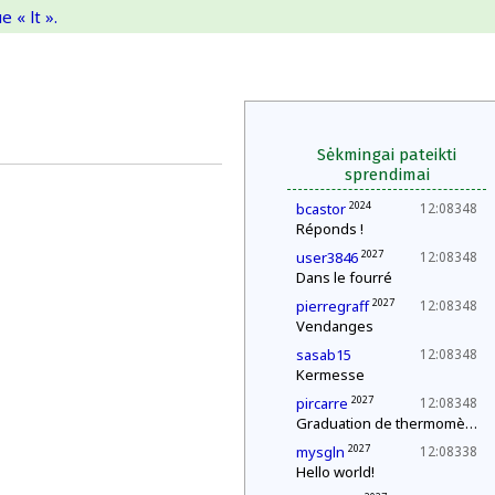
 « lt ».
Sėkmingai pateikti
sprendimai
2024
bcastor
12:08348
Réponds !
2027
user3846
12:08348
Dans le fourré
2027
pierregraff
12:08348
Vendanges
sasab15
12:08348
Kermesse
2027
pircarre
12:08348
Graduation de thermomètres
2027
mysgln
12:08338
Hello world!