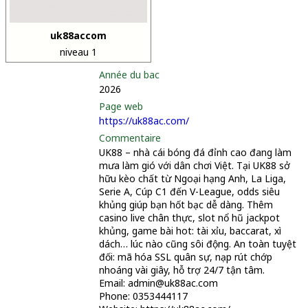
uk88accom
niveau 1
Année du bac
2026
Page web
https://uk88ac.com/
Commentaire
UK88 – nhà cái bóng đá đỉnh cao đang làm
mưa làm gió với dân chơi Việt. Tại UK88 sở
hữu kèo chất từ Ngoại hạng Anh, La Liga,
Serie A, Cúp C1 đến V-League, odds siêu
khủng giúp bạn hốt bạc dễ dàng. Thêm
casino live chân thực, slot nổ hũ jackpot
khủng, game bài hot: tài xỉu, baccarat, xì
dách… lúc nào cũng sôi động. An toàn tuyệt
đối: mã hóa SSL quân sự, nạp rút chớp
nhoáng vài giây, hỗ trợ 24/7 tận tâm.
Email: admin@uk88ac.com
Phone: 0353444117