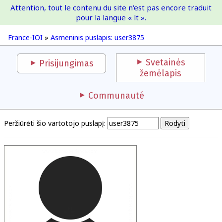
Attention, tout le contenu du site n'est pas encore traduit
France-IOI
pour la langue « lt ».
France-IOI
»
Asmeninis puslapis: user3875
Svetainės
Prisijungimas
žemėlapis
Communauté
Peržiūrėti šio vartotojo puslapį: