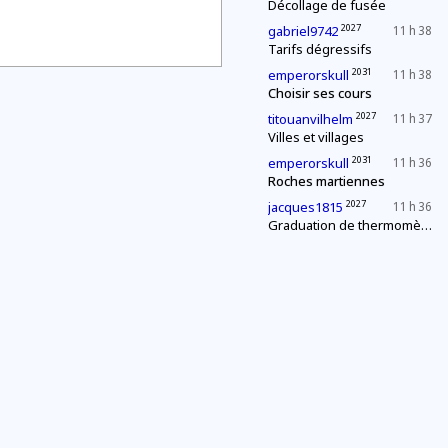
Décollage de fusée
2027
gabriel9742
11 h 38
Tarifs dégressifs
2031
emperorskull
11 h 38
Choisir ses cours
2027
titouanvilhelm
11 h 37
Villes et villages
2031
emperorskull
11 h 36
Roches martiennes
2027
jacques1815
11 h 36
Graduation de thermomètres