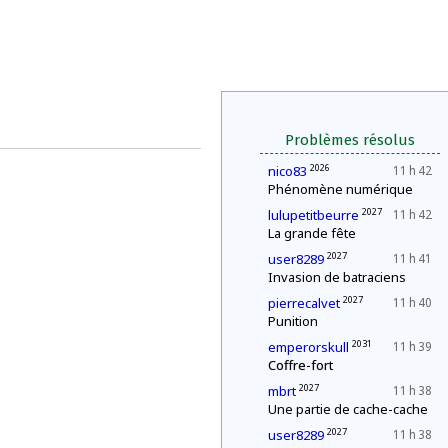
Problèmes résolus
2026
nico83
11 h 42
Phénomène numérique
2027
lulupetitbeurre
11 h 42
La grande fête
2027
user8289
11 h 41
Invasion de batraciens
2027
pierrecalvet
11 h 40
Punition
2031
emperorskull
11 h 39
Coffre-fort
2027
mbrt
11 h 38
Une partie de cache-cache
2027
user8289
11 h 38