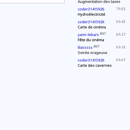
Augmentation des taxes
coder31415926
7 h 03
Hydroélectricité
coder31415926
6 h 43
Carte de cinéma
2027
yann-lebars
6 h 27
Fête du cinéma
2027
lilasssss
6 h 18
Soirée orageuse
coder31415926
6 h 07
Carte des cavernes