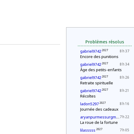
Problèmes résolus
2027
gabriel9742
8 h 37
Encore des punitions
2027
gabriel9742
8 h 34
Âge des petits-enfants
2027
gabriel9742
8 h 26
Retraite spirituelle
2027
gabriel9742
8 h 21
Récoltes
2027
ladon5297
8 h 16
Journée des cadeaux
202
aryanpurmessurgmailcom
7 h 22
La roue de la fortune
2027
lilasssss
7 h 05