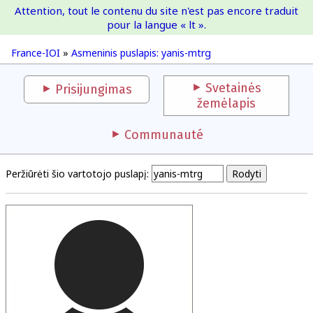
Attention, tout le contenu du site n'est pas encore traduit
France-IOI
pour la langue « lt ».
France-IOI
»
Asmeninis puslapis: yanis-mtrg
Svetainės
Prisijungimas
žemėlapis
Communauté
Peržiūrėti šio vartotojo puslapį: