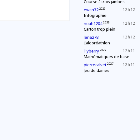
Course à trois jambes
2029
ewan32
12 h 12
Infographie
2035
noah1204
12 h 12
Carton trop plein
lena278
12 h 12
L'algoréathlon
2027
lilyberry
12 h 11
Mathématiques de base
2027
pierrecalvet
12 h 11
Jeu de dames