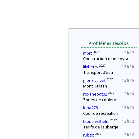
Problèmes résolus
2027
mbrt
12 h 17
Construction d'une pyramide
2027
lilyberry
12 h 16
Transport d'eau
2027
pierrecalvet
12 h 16
Mont Kailash
2027
roxaneodt02
12 h 16
Zones de couleurs
lena278
12 h 15
Cour de récréation
2027
titouanvilhelm
12 h 12
Tarifs de l'auberge
2027
rubzx
12 h 12