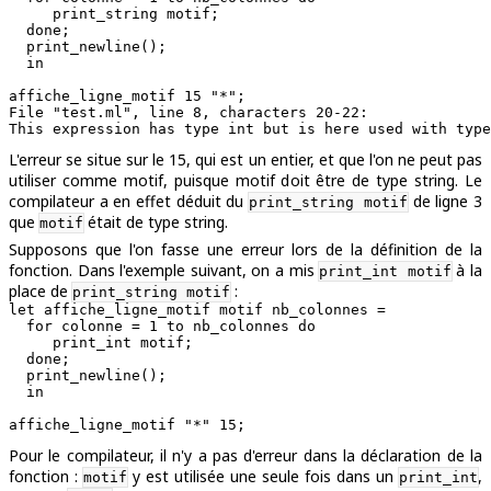
     print_string motif;

  done;

  print_newline();

  in

File "test.ml", line 8, characters 20-22:

L'erreur se situe sur le 15, qui est un entier, et que l'on ne peut pas
utiliser comme motif, puisque motif doit être de type string. Le
compilateur a en effet déduit du
de ligne 3
print_string motif
que
était de type string.
motif
Supposons que l'on fasse une erreur lors de la définition de la
fonction. Dans l'exemple suivant, on a mis
à la
print_int motif
place de
:
print_string motif
let affiche_ligne_motif motif nb_colonnes =

  for colonne = 1 to nb_colonnes do

     print_int motif;

  done;

  print_newline();

  in

Pour le compilateur, il n'y a pas d'erreur dans la déclaration de la
fonction :
y est utilisée une seule fois dans un
,
motif
print_int