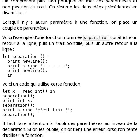
On comprendra plus tard pourquoi on met des parenthèses et
non pas rien du tout. On résume les deux idées précédentes en
disant que :
Lorsqu'il n'y a aucun paramètre à une fonction, on place un
couple de parenthèses.
Voici l'exemple d'une fonction nommée
qui affiche un
separation
retour à la ligne, puis un trait pointillé, puis un autre retour à la
ligne :
let separation () =

  print_newline();

  print_string "- - - - -";

  print_newline();

Voici un code qui utilise cette fonction :
let x = read_int() in

separation();

print_int x;

separation();

print_string "c'est fini !";

Il faut faire attention à l'oubli des parenthèses au niveau de la
déclaration. Si on les oublie, on obtient une erreur lorsqu'on tente
d'utiliser la fonction.