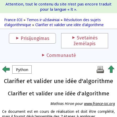
Attention, tout le contenu du site n'est pas encore traduit
France-IOI
pour la langue « lt ».
France-IOI
»
Temos ir uždaviniai
»
Résolution des sujets
d'algorithmique
»
Clarifier et valider une idée d'algorithme
Svetainės
Prisijungimas
žemėlapis
Communauté
Python
Clarifier et valider une idée d'algorithme
Clarifier et valider une idée d'algorithme
Mathias Hiron pour
www.france-ioi.org
Ce document est en cours de réalisation et doit être complété,
mais il fournit déjà l'ensemble des 7 étapes à appliquer.