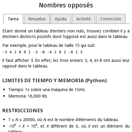
Nombres opposés
Tarea
Resuelva
Ayuda
Activité
Corrección
Etant donné un tableau d'entiers non nuls, trouvez combien il y a
d'entiers distincts positifs dont l'opposé est aussi dans le tableau.
Par exemple, pour le tableau de taille 15 qui suit:
il faut afficher 3. En effet, les trois entiers 3, 4, et 8 ont aussi leur
opposé dans le tableau.
LIMITES DE TIEMPO Y MEMORIA (Python)
Tiempo: 1s sobre una máquina de 1GHz.
Memoria: 16,000 Kb.
RESTRICCIONES
1 ≤
N
≤ 20000, où
N
est le nombre d'éléments du tableau.
8
8
-10
<
X
< 10
, et
X
différent de 0, où
X
est un élément du
tableau.