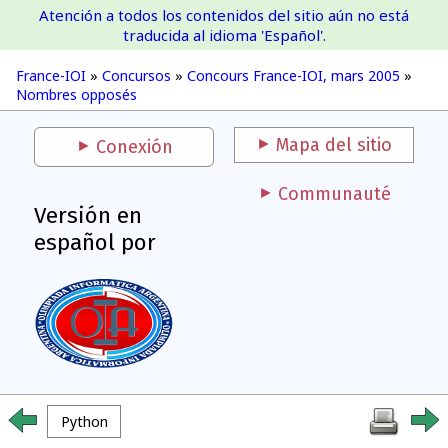
Atención a todos los contenidos del sitio aún no está
France-IOI
traducida al idioma 'Español'.
France-IOI
»
Concursos
»
Concours France-IOI, mars 2005
»
Nombres opposés
Mapa del sitio
Conexión
Communauté
Versión en
español por
Python