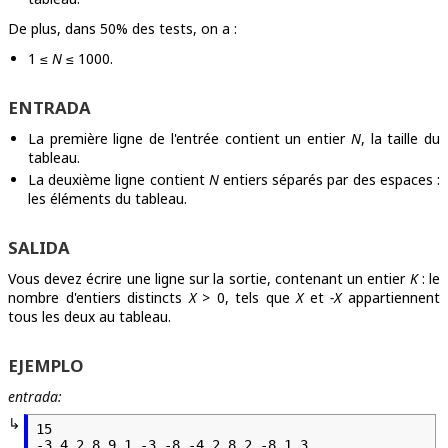
De plus, dans 50% des tests, on a :
1 ≤
N
≤ 1000.
ENTRADA
La première ligne de l'entrée contient un entier
N
, la taille du
tableau.
La deuxième ligne contient
N
entiers séparés par des espaces :
les éléments du tableau.
SALIDA
Vous devez écrire une ligne sur la sortie, contenant un entier
K
: le
nombre d'entiers distincts
X
> 0, tels que
X
et
-X
appartiennent
tous les deux au tableau.
EJEMPLO
entrada:
15

-3 4 2 8 9 1 -3 -8 -4 2 8 2 -8 1 3