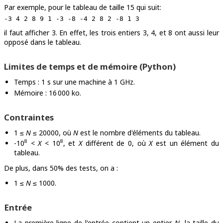
Par exemple, pour le tableau de taille 15 qui suit:
il faut afficher 3. En effet, les trois entiers 3, 4, et 8 ont aussi leur
opposé dans le tableau.
Limites de temps et de mémoire (Python)
Temps : 1 s sur une machine à 1 GHz.
Mémoire : 16 000 ko.
Contraintes
1 ≤
N
≤ 20000, où
N
est le nombre d'éléments du tableau.
8
8
-10
<
X
< 10
, et
X
différent de 0, où
X
est un élément du
tableau.
De plus, dans 50% des tests, on a :
1 ≤
N
≤ 1000.
Entrée
La première ligne de l'entrée contient un entier
N
, la taille du