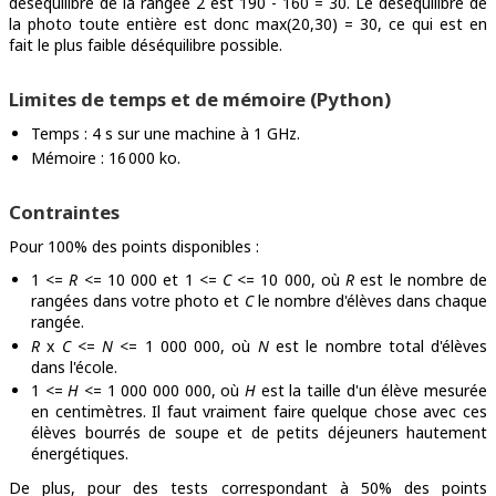
déséquilibre de la rangée 2 est 190 - 160 = 30. Le déséquilibre de
la photo toute entière est donc max(20,30) = 30, ce qui est en
fait le plus faible déséquilibre possible.
Limites de temps et de mémoire (Python)
Temps : 4 s sur une machine à 1 GHz.
Mémoire : 16 000 ko.
Contraintes
Pour 100% des points disponibles :
1 <=
R
<= 10 000 et 1 <=
C
<= 10 000, où
R
est le nombre de
rangées dans votre photo et
C
le nombre d'élèves dans chaque
rangée.
R
x
C
<=
N
<= 1 000 000, où
N
est le nombre total d'élèves
dans l'école.
1 <=
H
<= 1 000 000 000, où
H
est la taille d'un élève mesurée
en centimètres. Il faut vraiment faire quelque chose avec ces
élèves bourrés de soupe et de petits déjeuners hautement
énergétiques.
De plus, pour des tests correspondant à 50% des points