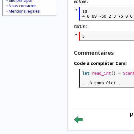
Site principal
entrée :
Nous contacter
Mentions légales
10

4 8 89 -50 2 3 75 0 6
sortie :
5
Commentaires
Code à compléter Caml
let
read_int
() =
Scan
...à compléter...
P