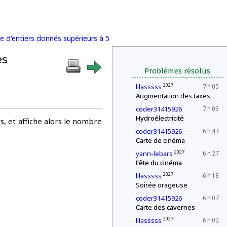
e d'entiers donnés supérieurs à 5
és
Problèmes résolus
2027
lilasssss
7 h 05
Augmentation des taxes
coder31415926
7 h 03
Hydroélectricité
s, et affiche alors le nombre
coder31415926
6 h 43
Carte de cinéma
2027
yann-lebars
6 h 27
Fête du cinéma
2027
lilasssss
6 h 18
Soirée orageuse
coder31415926
6 h 07
Carte des cavernes
2027
lilasssss
6 h 02