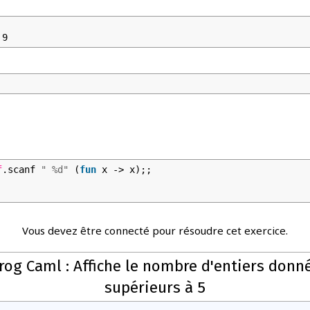
 9
f
.scanf
" %d"
(
fun
x -> x);;
Vous devez être connecté pour résoudre cet exercice.
rog Caml : Affiche le nombre d'entiers donn
supérieurs à 5