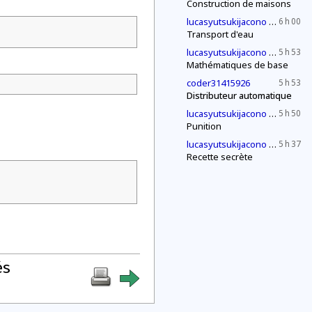
Construction de maisons
2030
lucasyutsukijacono
6 h 00
Transport d'eau
2030
lucasyutsukijacono
5 h 53
Mathématiques de base
coder31415926
5 h 53
Distributeur automatique
2030
lucasyutsukijacono
5 h 50
Punition
2030
lucasyutsukijacono
5 h 37
Recette secrète
és