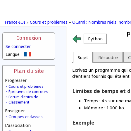
France-IOI
»
Cours et problèmes
»
OCaml : Nombres réels, nombre
P
Connexion
Python
Se connecter
Langue :
Sujet
Résoudre
C
Ecrivez un programme qui de
Plan du site
d'entiers fournis qui étaient
Progresser
Cours et problèmes
Limites de temps et 
Épreuves de concours
Forum d'entraide
Temps : 4 s sur une ma
Classement
Mémoire : 1 000 ko.
Enseigner
Groupes et classes
Exemple
L'association