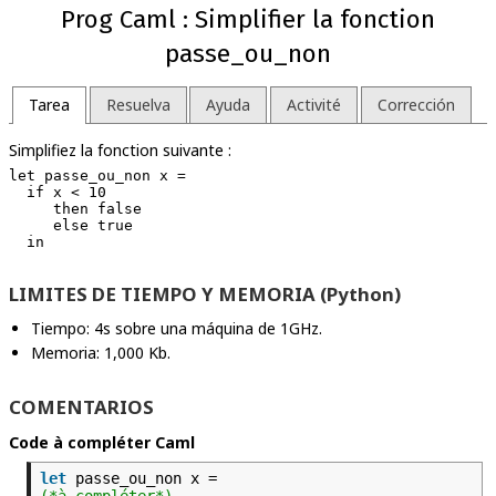
Prog Caml : Simplifier la fonction
passe_ou_non
Tarea
Resuelva
Ayuda
Activité
Corrección
Simplifiez la fonction suivante :
let passe_ou_non x =

  if x < 10

     then false

     else true

LIMITES DE TIEMPO Y MEMORIA (Python)
Tiempo: 4s sobre una máquina de 1GHz.
Memoria: 1,000 Kb.
COMENTARIOS
Code à compléter Caml
let
passe_ou_non x =
(*à compléter*)