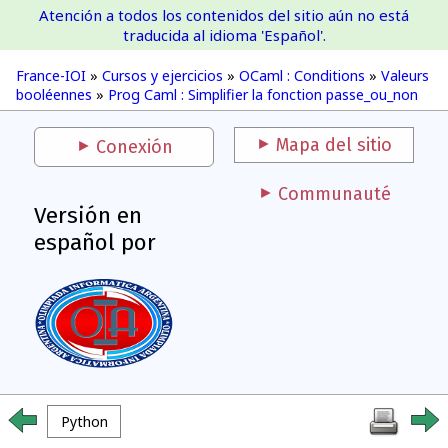
Atención a todos los contenidos del sitio aún no está
France-IOI
traducida al idioma 'Español'.
France-IOI
»
Cursos y ejercicios
»
OCaml : Conditions
»
Valeurs
booléennes
»
Prog Caml : Simplifier la fonction passe_ou_non
Mapa del sitio
Conexión
Communauté
Versión en
español por
Python