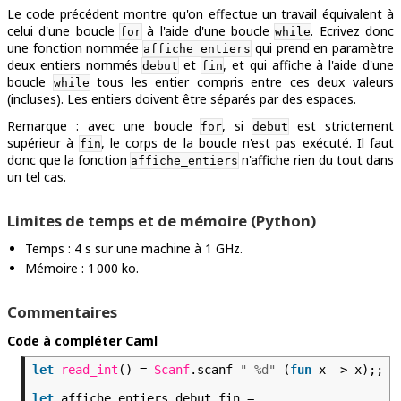
Le code précédent montre qu'on effectue un travail équivalent à
celui d'une boucle
à l'aide d'une boucle
. Ecrivez donc
for
while
une fonction nommée
qui prend en paramètre
affiche_entiers
deux entiers nommés
et
, et qui affiche à l'aide d'une
debut
fin
boucle
tous les entier compris entre ces deux valeurs
while
(incluses). Les entiers doivent être séparés par des espaces.
Remarque : avec une boucle
, si
est strictement
for
debut
supérieur à
, le corps de la boucle n'est pas exécuté. Il faut
fin
donc que la fonction
n'affiche rien du tout dans
affiche_entiers
un tel cas.
Limites de temps et de mémoire (Python)
Temps : 4 s sur une machine à 1 GHz.
Mémoire : 1 000 ko.
Commentaires
Code à compléter Caml
let
read_int
() =
Scanf
.scanf
" %d"
(
fun
x -> x);;
let
affiche_entiers debut fin =