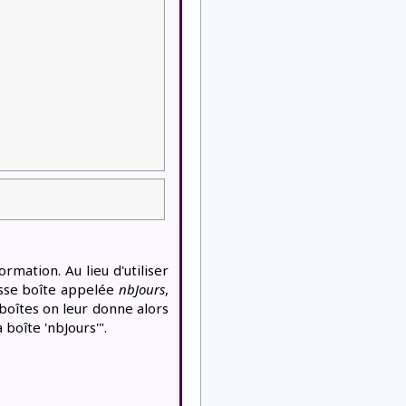
mation. Au lieu d'utiliser
rosse boîte appelée
nbJours
,
 boîtes on leur donne alors
boîte 'nbJours'".