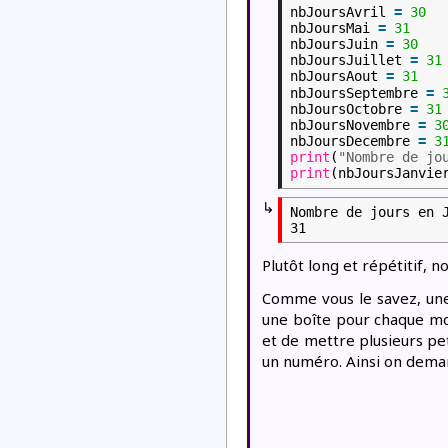
nbJoursAvril
=
30
nbJoursMai
=
31
nbJoursJuin
=
30
nbJoursJuillet
=
31
nbJoursAout
=
31
nbJoursSeptembre
=
nbJoursOctobre
=
31
nbJoursNovembre
=
3
nbJoursDecembre
=
3
print
(
"Nombre de jo
print
(nbJoursJanvie
↳
Nombre de jours en J
Plutôt long et répétitif, n
Comme vous le savez, une 
une boîte pour chaque moi
et de mettre plusieurs pet
un numéro. Ainsi on demand