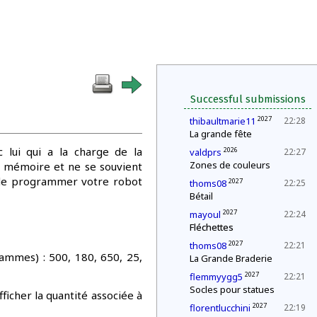
Successful submissions
2027
thibaultmarie11
22:28
La grande fête
c lui qui a la charge de la
2026
valdprs
22:27
Zones de couleurs
e mémoire et ne se souvient
ez de programmer votre robot
2027
thoms08
22:25
Bétail
2027
mayoul
22:24
Fléchettes
2027
thoms08
22:21
rammes) : 500, 180, 650, 25,
La Grande Braderie
2027
flemmyygg5
22:21
Socles pour statues
ficher la quantité associée à
2027
florentlucchini
22:19