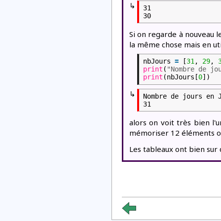
↳
31

Si on regarde à nouveau le 
la même chose mais en uti
nbJours
=
[
31
,
29
,
print
(
"Nombre de jo
print
(nbJours[
0
])
↳
Nombre de jours en J
alors on voit très bien l'
mémoriser 12 éléments on
Les tableaux ont bien sur 