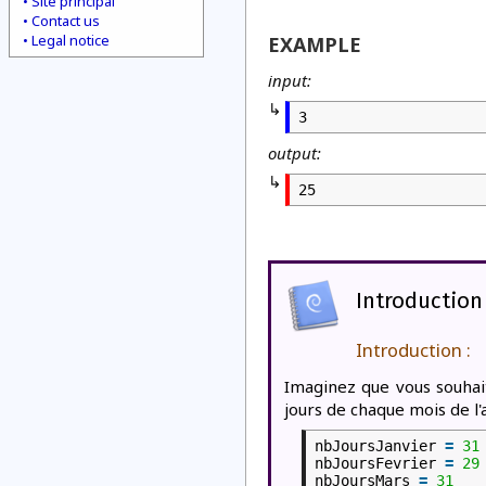
Site principal
Contact us
Legal notice
EXAMPLE
input:
3
output:
25
Introduction
Introduction :
Imaginez que vous souha
jours de chaque mois de l'
nbJoursJanvier
=
31
nbJoursFevrier
=
29
nbJoursMars
=
31