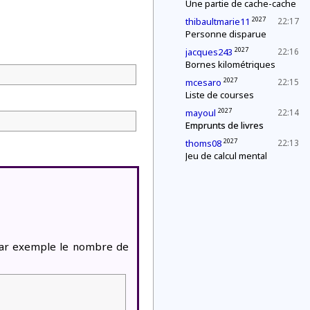
Une partie de cache-cache
2027
thibaultmarie11
22:17
Personne disparue
2027
jacques243
22:16
Bornes kilométriques
2027
mcesaro
22:15
Liste de courses
2027
mayoul
22:14
Emprunts de livres
2027
thoms08
22:13
Jeu de calcul mental
par exemple le nombre de