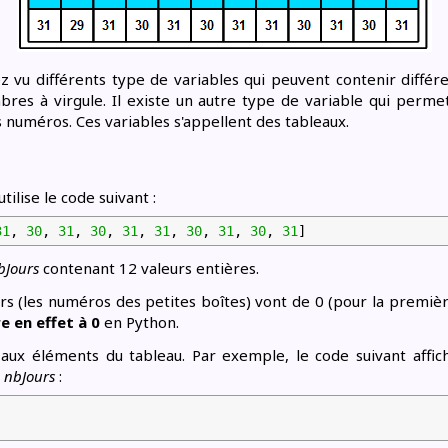
vu différents type de variables qui peuvent contenir différe
res à virgule. Il existe un autre type de variable qui permet
s numéros. Ces variables s'appellent des tableaux.
tilise le code suivant :
31
,
30
,
31
,
30
,
31
,
31
,
30
,
31
,
30
,
31
]
bJours
contenant 12 valeurs entières.
rs (les numéros des petites boîtes) vont de 0 (pour la premièr
 en effet à 0
en Python.
aux éléments du tableau. Par exemple, le code suivant affic
u
nbJours
: