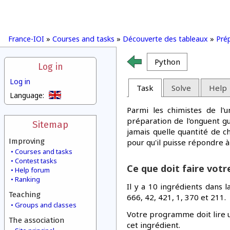
France-IOI
»
Courses and tasks
»
Découverte des tableaux
»
Pré
Python
Log in
Log in
Task
Solve
Help
Language:
Parmi les chimistes de l'u
préparation de l'onguent g
Sitemap
jamais quelle quantité de c
Improving
pour qu'il puisse répondre à
Courses and tasks
Contest tasks
Ce que doit faire vot
Help forum
Ranking
Il y a 10 ingrédients dans 
Teaching
666, 42, 421, 1, 370 et 211.
Groups and classes
Votre programme doit lire un
The association
cet ingrédient.