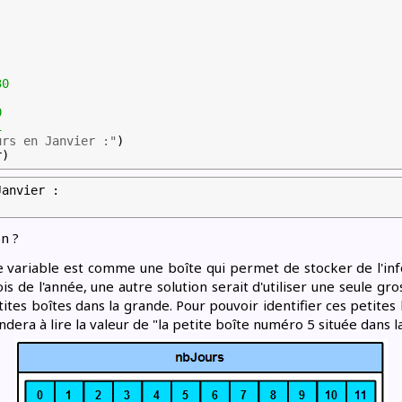
30
0
1
urs en Janvier :"
)
r)
anvier :

on ?
variable est comme une boîte qui permet de stocker de l'infor
s de l'année, une autre solution serait d'utiliser une seule g
ites boîtes dans la grande. Pour pouvoir identifier ces petites
era à lire la valeur de "la petite boîte numéro 5 située dans la 