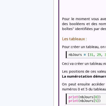
Pour le moment vous avez 
des booléens et des nomb
boîtes" identifiées par de
Les tableaux :
Pour créer un tableau, on u
nbJours
=
[
31
,
29
,
Ceci va créer un tableau
n
Les positions de ces valeu
La numérotation démarre
On peut ensuite accéder 
numéros 0 et 5 du tablea
print
(nbJours[
0
])
print
(nbJours[
5
])