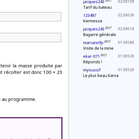
2027
jacques243
02:08108
Tarif du bateau
123487
02:08038
Kermesse
2027
jacques243
02:08018
Bagarre générale
2027
marcannfp
01:08588
Visite de la mine
2027
ekar-071
01:08528
Réponds !
btenir la masse produite par
myoussif
01:08528
t récolter est donc 100 × 23
Le plus beau Karva
e au programme.