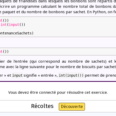
aquets de friandises dans lesquels les bonbons sont répartis
écrire un programme calculant le nombre total de bonbons da
 paquet et du nombre de bonbons par sachet. En Python, on fer
ut
())
int
(
input
())
ontenanceSachets)
ut
())
er de l'entrée (qui correspond au nombre de sachets) et l
ême avec la ligne suivante pour le nombre de biscuits par sachet
er » et
signifie « entrée »,
permet de prendr
input
int(input())
Vous devez être connecté pour résoudre cet exercice.
Récoltes
Découverte