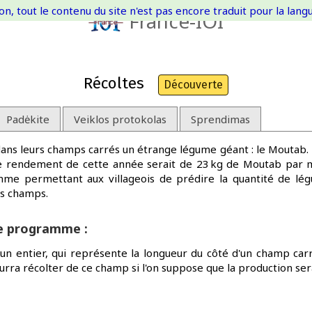
on, tout le contenu du site n'est pas encore traduit pour la langue
France-IOI
Récoltes
Découverte
Padėkite
Veiklos protokolas
Sprendimas
dans leurs champs carrés un étrange légume géant : le Moutab. 
 le rendement de cette année serait de 23 kg de Moutab par m
me permettant aux villageois de prédire la quantité de lé
rs champs.
re programme :
n entier, qui représente la longueur du côté d'un champ carr
ourra récolter de ce champ si l'on suppose que la production se