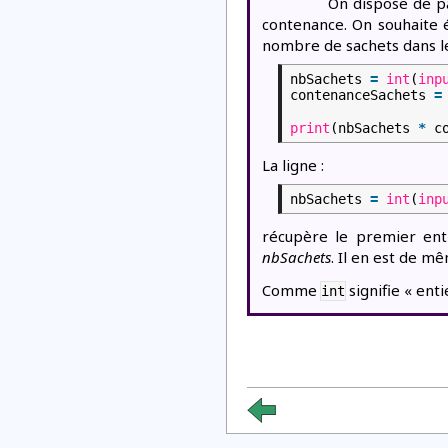
On dispose de p
contenance. On souhaite 
nombre de sachets dans le
nbSachets
=
int
(
inp
contenanceSachets
=
print
(nbSachets
*
c
La ligne :
nbSachets
=
int
(
inp
récupère le premier enti
nbSachets
. Il en est de m
Comme
signifie « enti
int