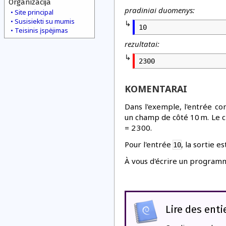
Organizacija
pradiniai duomenys:
Site principal
Susisiekti su mumis
10
Teisinis įspėjimas
rezultatai:
2300
KOMENTARAI
Dans l'exemple, l'entrée co
un champ de côté 10 m. Le c
= 2 300.
Pour l'entrée
, la sortie e
10
À vous d'écrire un program
Lire des enti