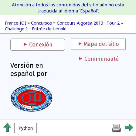
Atención a todos los contenidos del sitio aún no está
France-IOI
traducida al idioma 'Español'.
France-IOI
»
Concursos
»
Concours Algoréa 2013 : Tour 2
»
Challenge 1 - Entrée du temple
Mapa del sitio
Conexión
Communauté
Versión en
español por
Python