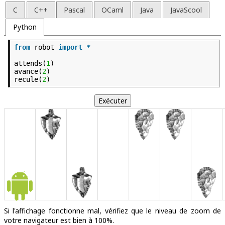
C
C++
Pascal
OCaml
Java
JavaScool
Python
from
robot
import
*
attends(
1
)
avance(
2
)
recule(
2
)
Si l'affichage fonctionne mal, vérifiez que le niveau de zoom de
votre navigateur est bien à 100%.