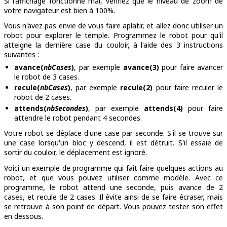
Si l'affichage fonctionne mal, vérifiez que le niveau de zoom de
votre navigateur est bien à 100%.
Vous n'avez pas envie de vous faire aplatir, et allez donc utiliser un
robot pour explorer le temple. Programmez le robot pour qu'il
atteigne la dernière case du couloir, à l'aide des 3 instructions
suivantes :
avance(
nbCases
)
, par exemple
avance(3)
pour faire avancer
le robot de 3 cases.
recule(
nbCases
)
, par exemple
recule(2)
pour faire reculer le
robot de 2 cases.
attends(
nbSecondes
)
, par exemple
attends(4)
pour faire
attendre le robot pendant 4 secondes.
Votre robot se déplace d'une case par seconde. S'il se trouve sur
une case lorsqu'un bloc y descend, il est détruit. S'il essaie de
sortir du couloir, le déplacement est ignoré.
Voici un exemple de programme qui fait faire quelques actions au
robot, et que vous pouvez utiliser comme modèle. Avec ce
programme, le robot attend une seconde, puis avance de 2
cases, et recule de 2 cases. Il évite ainsi de se faire écraser, mais
se retrouve à son point de départ. Vous pouvez tester son effet
en dessous.