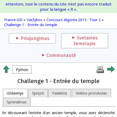
Attention, tout le contenu du site n'est pas encore traduit
France-IOI
pour la langue « lt ».
France-IOI
»
Varžybos
»
Concours Algoréa 2013 : Tour 2
»
Challenge 1 - Entrée du temple
Svetainės
Prisijungimas
žemėlapis
Communauté
Python
Challenge 1 - Entrée du temple
Uždavinys
Spręsti
Padėkite
Veiklos protokolas
Sprendimas
En découvrant l'entrée d'un ancien temple, vous avez déclenché