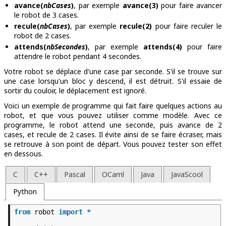
avance(
nbCases
)
, par exemple
avance(3)
pour faire avancer
le robot de 3 cases.
recule(
nbCases
)
, par exemple
recule(2)
pour faire reculer le
robot de 2 cases.
attends(
nbSecondes
)
, par exemple
attends(4)
pour faire
attendre le robot pendant 4 secondes.
Votre robot se déplace d'une case par seconde. S'il se trouve sur
une case lorsqu'un bloc y descend, il est détruit. S'il essaie de
sortir du couloir, le déplacement est ignoré.
Voici un exemple de programme qui fait faire quelques actions au
robot, et que vous pouvez utiliser comme modèle. Avec ce
programme, le robot attend une seconde, puis avance de 2
cases, et recule de 2 cases. Il évite ainsi de se faire écraser, mais
se retrouve à son point de départ. Vous pouvez tester son effet
en dessous.
C
C++
Pascal
OCaml
Java
JavaScool
Python
from
robot
import
*