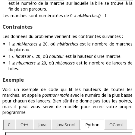
est le numéro de la marche sur laquelle la bille se trouve à la
fin de son parcours.
Les marches sont numérotées de 0 à
nbMarches() - 1
.
Contraintes
Les données du problème vérifient les contraintes suivantes :
1 ≤
nbMarches
≤
20
, où
nbMarches
est le nombre de marches
du plateau.
1 ≤
hauteur
≤ 20, où
hauteur
est la hauteur d'une marche.
1 ≤
nbLancers
≤
20
, où
nbLancers
est le nombre de lancers de
billes.
Exemple
Voici un exemple de code qui lit les hauteurs de toutes les
marches, et appelle
positionFinale
avec le numéro de la plus basse
pour chacun des lancers
. Bien sûr il ne donne pas tous les points,
mais il peut vous servir de modèle pour écrire votre propre
programme.
C
C++
Java
JavaScool
Python
OCaml