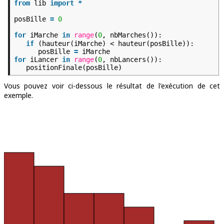
from
lib
import
*
posBille
=
0
for
iMarche
in
range
(
0
, nbMarches()):
if
(hauteur(iMarche) < hauteur(posBille)):
posBille
=
iMarche
for
iLancer
in
range
(
0
, nbLancers()):
positionFinale(posBille)
Vous pouvez voir ci-dessous le résultat de l'exécution de cet
exemple.