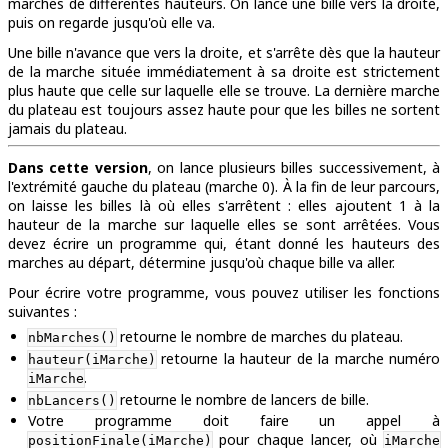
marches de différentes hauteurs. On lance une bille vers la droite,
puis on regarde jusqu'où elle va.
Une bille n'avance que vers la droite, et s'arrête dès que la hauteur
de la marche située immédiatement à sa droite est strictement
plus haute que celle sur laquelle elle se trouve. La dernière marche
du plateau est toujours assez haute pour que les billes ne sortent
jamais du plateau.
Dans cette version
, on lance plusieurs billes successivement, à
l'extrémité gauche du plateau (marche 0). À la fin de leur parcours,
on laisse les billes là où elles s'arrêtent : elles ajoutent 1 à la
hauteur de la marche sur laquelle elles se sont arrêtées. Vous
devez écrire un programme qui, étant donné les hauteurs des
marches au départ, détermine jusqu'où chaque bille va aller.
Pour écrire votre programme, vous pouvez utiliser les fonctions
suivantes :
retourne le nombre de marches du plateau.
nbMarches()
retourne la hauteur de la marche numéro
hauteur(iMarche)
.
iMarche
retourne le nombre de lancers de bille.
nbLancers()
Votre programme doit faire un appel à
pour chaque lancer, où
positionFinale(iMarche)
iMarche