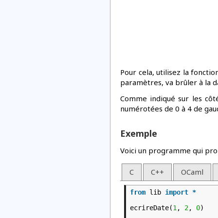
Pour cela, utilisez la foncti
paramètres, va brûler à la da
Comme indiqué sur les côté
numérotées de 0 à 4 de gauc
Exemple
Voici un programme qui pro
C
C++
OCaml
from
lib
import
*
ecrireDate(
1
,
2
,
0
)