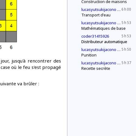
Construction de maisons
2030
lucasyutsukijacono
6 h 00
Transport d'eau
2030
lucasyutsukijacono
5 h 53
Mathématiques de base
coder31415926
5 h 53
Distributeur automatique
2030
lucasyutsukijacono
5 h 50
Punition
jour, jusqu'à rencontrer des
2030
lucasyutsukijacono
5 h 37
 case où le feu s'est propagé
Recette secrète
uivante va brûler :