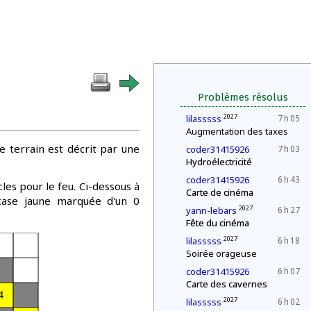
Problèmes résolus
2027
lilasssss
7 h 05
Augmentation des taxes
e terrain est décrit par une
coder31415926
7 h 03
Hydroélectricité
coder31415926
6 h 43
es pour le feu. Ci-dessous à
Carte de cinéma
 case jaune marquée d'un 0
2027
yann-lebars
6 h 27
Fête du cinéma
2027
lilasssss
6 h 18
Soirée orageuse
coder31415926
6 h 07
Carte des cavernes
2027
lilasssss
6 h 02