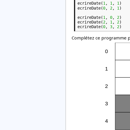
ecrireDate(
1
,
1
,
1
)
ecrireDate(
0
,
2
,
1
)
ecrireDate(
1
,
0
,
2
)
ecrireDate(
2
,
1
,
2
)
ecrireDate(
0
,
3
,
2
)
Complétez ce programme pour
0
1
2
3
4