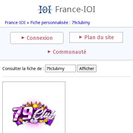
France-IOI
France-IOI
»
Fiche personnalisée : 79clubmy
Plan du site
Connexion
Communauté
Consulter la fiche de :