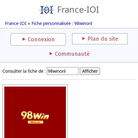
France-IOI
France-IOI
»
Fiche personnalisée : 98winonl
Plan du site
Connexion
Communauté
Consulter la fiche de :