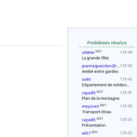
Problèmes résolus
2027
s0dmir
13 h 44
La grande fête
2027
jeanneguesdon20
13 h 43
Amitié entre gardes
sixhl
13 h 42
Département de médecine : contrôle d'une épidémie
2027
cayadi5
13 h 41
Plan de la montagne
2027
meyssen
13 h 39
Transport d'eau
2027
cayadi5
13 h 33
Présentation
2027
eli57
13 h 32