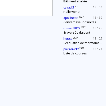
Bâtiment et allée
2027
cayadi5
13 h 30
Hello world!
2027
apolline88
13 h 30
Convertisseur d'unités
2027
romain8865
13 h 25
Traversée du pont
2027
houss
13 h 25
Graduation de thermomètres
2027
pierre6212
13 h 24
Liste de courses