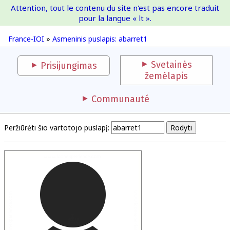
Attention, tout le contenu du site n'est pas encore traduit
France-IOI
pour la langue « lt ».
France-IOI
»
Asmeninis puslapis: abarret1
Svetainės
Prisijungimas
žemėlapis
Communauté
Peržiūrėti šio vartotojo puslapį: