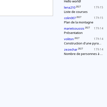
Hello world!
2027
lena210
17 h 15
Liste de courses
2027
colin007
17 h 15
Plan de la montagne
2027
marietsoussis
17 h 14
Présentation
2027
voliton
17 h 14
Construction d'une pyramide
2027
zezechar
17 h 14
Nombre de personnes à la fête