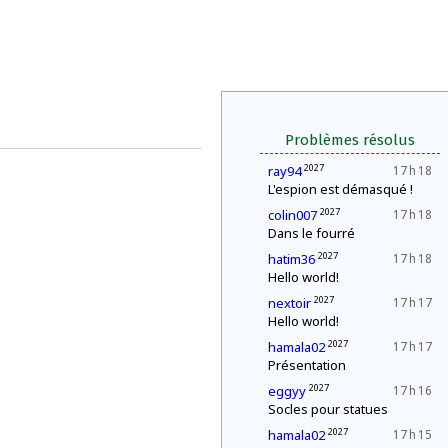
Problèmes résolus
2027
ray94
17 h 18
L'espion est démasqué !
2027
colin007
17 h 18
Dans le fourré
2027
hatim36
17 h 18
Hello world!
2027
nextoir
17 h 17
Hello world!
2027
hamala02
17 h 17
Présentation
2027
eggyy
17 h 16
Socles pour statues
2027
hamala02
17 h 15