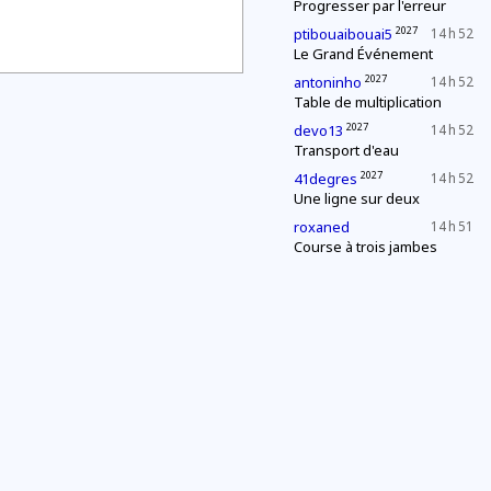
Progresser par l'erreur
2027
ptibouaibouai5
14 h 52
Le Grand Événement
2027
antoninho
14 h 52
Table de multiplication
2027
devo13
14 h 52
Transport d'eau
2027
41degres
14 h 52
Une ligne sur deux
roxaned
14 h 51
Course à trois jambes