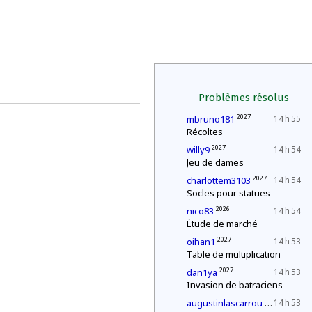
Problèmes résolus
2027
mbruno181
14 h 55
Récoltes
2027
willy9
14 h 54
Jeu de dames
2027
charlottem3103
14 h 54
Socles pour statues
2026
nico83
14 h 54
Étude de marché
2027
oihan1
14 h 53
Table de multiplication
2027
dan1ya
14 h 53
Invasion de batraciens
2027
augustinlascarrou
14 h 53