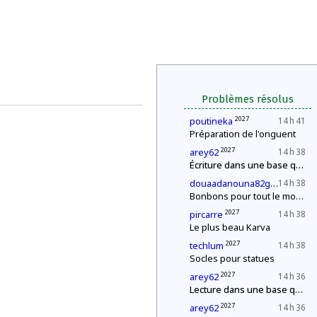
Problèmes résolus
2027
poutineka
14 h 41
Préparation de l'onguent
2027
arey62
14 h 38
Écriture dans une base quelconque
20
douaadanouna82gmailcom
14 h 38
Bonbons pour tout le monde !
2027
pircarre
14 h 38
Le plus beau Karva
2027
techlum
14 h 38
Socles pour statues
2027
arey62
14 h 36
Lecture dans une base quelconque
2027
arey62
14 h 36