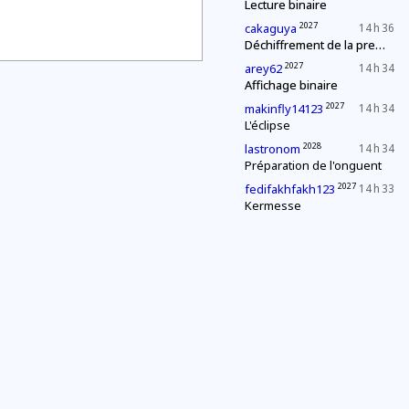
Lecture binaire
2027
cakaguya
14 h 36
Déchiffrement de la première page
2027
arey62
14 h 34
Affichage binaire
2027
makinfly14123
14 h 34
L'éclipse
2028
lastronom
14 h 34
Préparation de l'onguent
2027
fedifakhfakh123
14 h 33
Kermesse