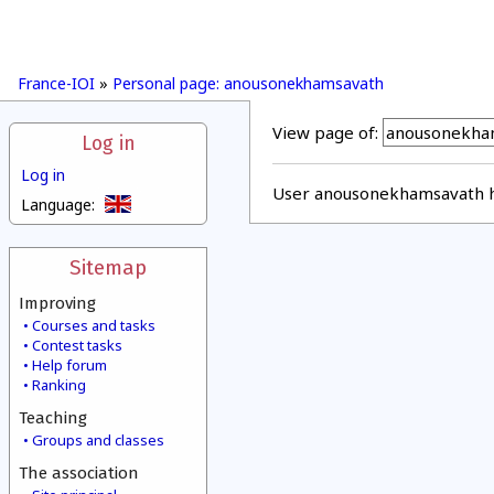
France-IOI
»
Personal page: anousonekhamsavath
View page of:
Log in
Log in
User anousonekhamsavath ha
Language:
Sitemap
Improving
Courses and tasks
Contest tasks
Help forum
Ranking
Teaching
Groups and classes
The association