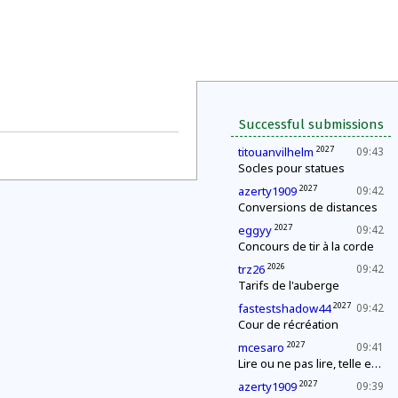
Successful submissions
2027
titouanvilhelm
09:43
Socles pour statues
2027
azerty1909
09:42
Conversions de distances
2027
eggyy
09:42
Concours de tir à la corde
2026
trz26
09:42
Tarifs de l'auberge
2027
fastestshadow44
09:42
Cour de récréation
2027
mcesaro
09:41
Lire ou ne pas lire, telle est la question
2027
azerty1909
09:39