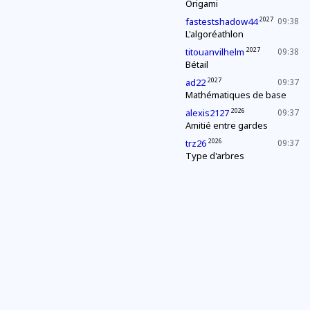
Origami
2027
fastestshadow44
09:38
L'algoréathlon
2027
titouanvilhelm
09:38
Bétail
2027
ad22
09:37
Mathématiques de base
2026
alexis2127
09:37
Amitié entre gardes
2026
trz26
09:37
Type d'arbres