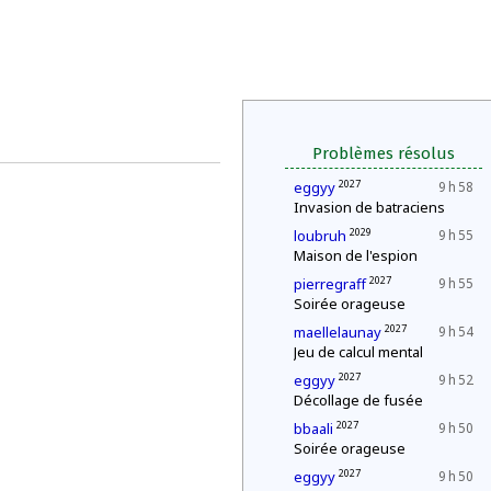
Problèmes résolus
2027
eggyy
9 h 58
Invasion de batraciens
2029
loubruh
9 h 55
Maison de l'espion
2027
pierregraff
9 h 55
Soirée orageuse
2027
maellelaunay
9 h 54
Jeu de calcul mental
2027
eggyy
9 h 52
Décollage de fusée
2027
bbaali
9 h 50
Soirée orageuse
2027
eggyy
9 h 50