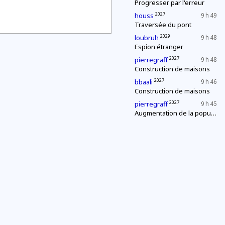
Progresser par l'erreur
2027
houss
9 h 49
Traversée du pont
2029
loubruh
9 h 48
Espion étranger
2027
pierregraff
9 h 48
Construction de maisons
2027
bbaali
9 h 46
Construction de maisons
2027
pierregraff
9 h 45
Augmentation de la population