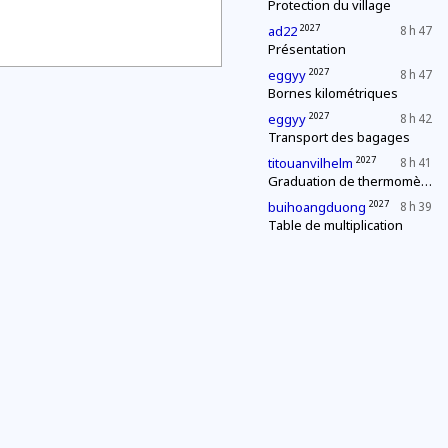
Protection du village
2027
ad22
8 h 47
Présentation
2027
eggyy
8 h 47
Bornes kilométriques
2027
eggyy
8 h 42
Transport des bagages
2027
titouanvilhelm
8 h 41
Graduation de thermomètres
2027
buihoangduong
8 h 39
Table de multiplication